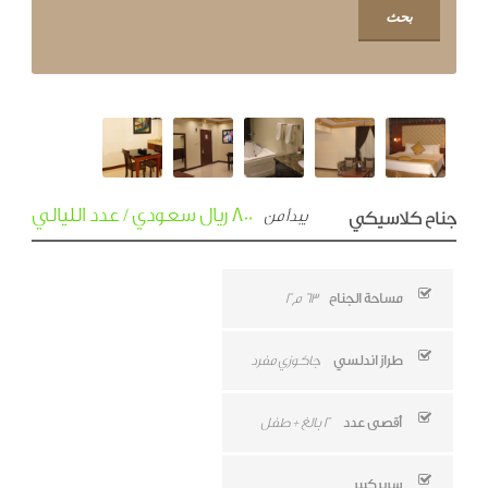
800 ريال سعودي / عدد الليالي
يبدأ من
جناح كلاسيكي
مساحة الجناح
63 م2
طراز اندلسي
جاكوزي مفرد
أقصى عدد
2 بالغ + طفل
سرير كبير