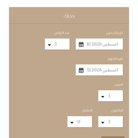
حجزك
تاريخ الدخول
عدد الليالي
تاريخ الخروج
الغرف
البالغين
الاطفال