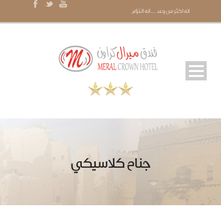
انه اكثر من وعد ... انه التزام
جناح كلاسيكي