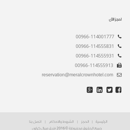
احجز الآن
00966-114001777
00966-114555831
00966-114555931
00966-114555913
reservation@meralcrownhotel.com
الرئيسية
|
الحجز
|
الشروط والاحكام
|
اتصل بنا
2016
جميع الحقوق محفوظة ©
فندق ميرال كراون